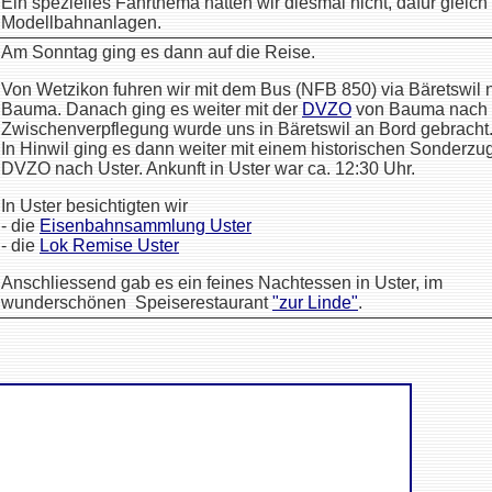
Ein spezielles Fahrthema hatten wir diesmal nicht, dafür gleic
Modellbahnanlagen.
Am Sonntag ging es dann auf die Reise.
Von Wetzikon fuhren wir mit dem Bus (NFB 850) via Bäretswil 
Bauma. Danach ging es weiter mit der
DVZO
von Bauma nach 
Zwischenverpflegung wurde uns in Bäretswil an Bord gebracht
In Hinwil ging es dann weiter mit einem historischen Sonderzu
DVZO nach Uster. Ankunft in Uster war ca. 12:30 Uhr.
In Uster besichtigten wir
- die
Eisenbahnsammlung Uster
- die
Lok Remise Uster
Anschliessend gab es ein feines Nachtessen in Uster, im
wunderschönen Speiserestaurant
"zur Linde"
.