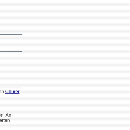
den
Churer
en. An
erten