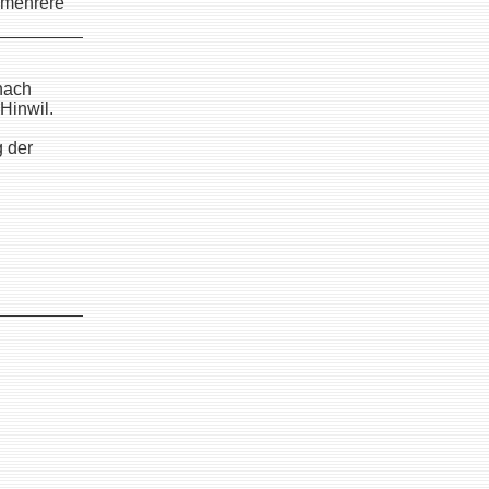
h mehrere
nach
Hinwil.
.
g der